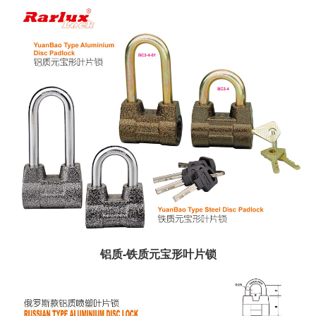
铝质-铁质元宝形叶片锁