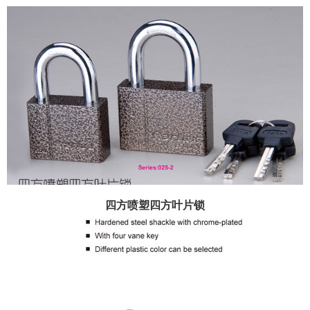
四方喷塑四方叶片锁