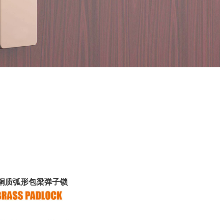
铜质弧形包梁弹子锁