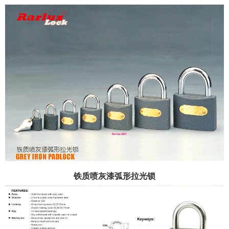
铁质喷灰漆弧形拉光锁