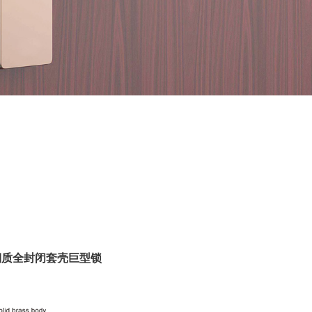
铜质全封闭套壳巨型锁