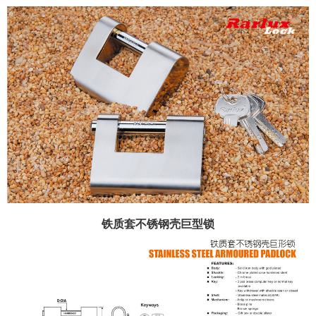
铁质套不锈钢壳巨型锁