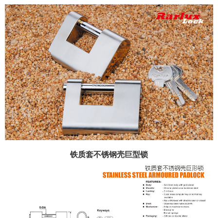
铁质套不锈钢壳巨型锁