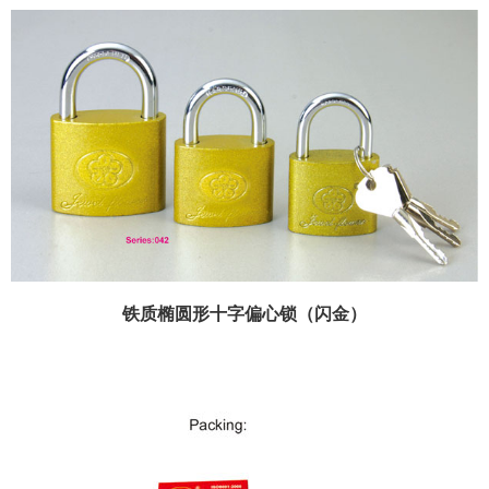
铁质椭圆形十字偏心锁（闪金）