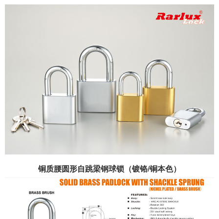
铜质腰圆形自跳梁钢球锁（镀铬/铜本色）