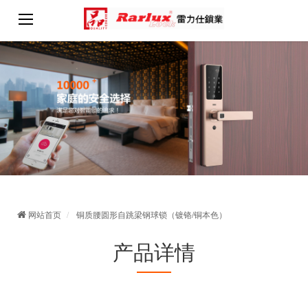
网站首页
铜质腰圆形自跳梁钢球锁（镀铬/铜本色）
产品详情