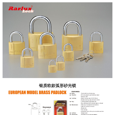
银质欧款弧形砂光锁