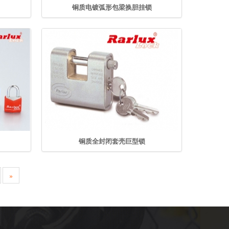
铜质电镀弧形包梁换胆挂锁
铜质全封闭套壳巨型锁
»