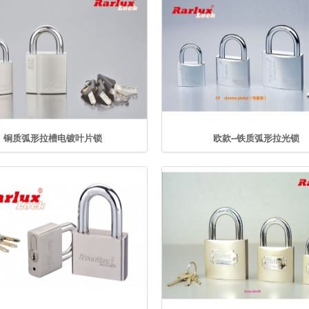
铜质弧形拉槽电镀叶片锁
欧款--铁质弧形拉光锁