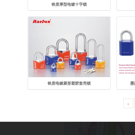
铁质厚型电镀十字锁
铁质电镀菱形塑胶套壳锁
墨
«