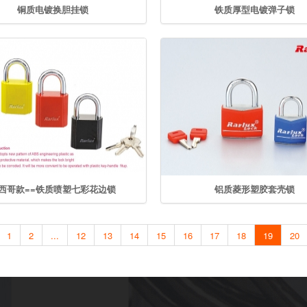
铜质电镀换胆挂锁
铁质厚型电镀弹子锁
西哥款==铁质喷塑七彩花边锁
铝质菱形塑胶套壳锁
1
2
...
12
13
14
15
16
17
18
19
20