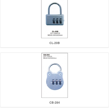
CL-20B
CB-284