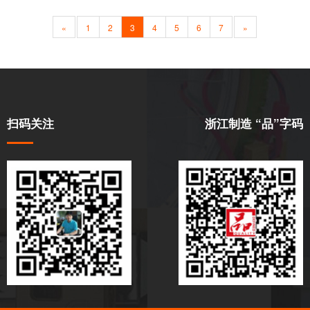
«
1
2
3
4
5
6
7
»
扫码关注
浙江制造 “品”字码