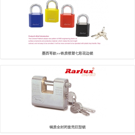
墨西哥款==铁质喷塑七彩花边锁
铜质全封闭套壳巨型锁