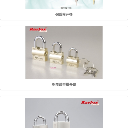
铜质横开锁
铜质鼓型横开锁