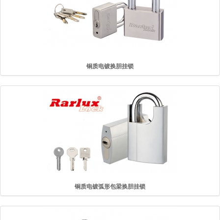
铜质电镀换胆挂锁
铜质电镀弧形包梁换胆挂锁