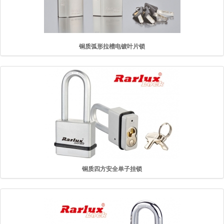
铜质弧形拉槽电镀叶片锁
铜质四方安全单子挂锁