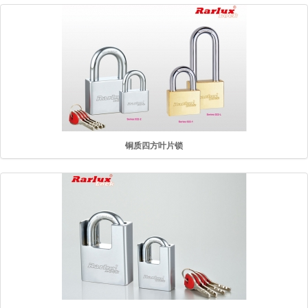
铜质四方叶片锁