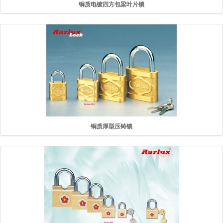
铜质电镀四方包梁叶片锁
铜质厚型压铸锁