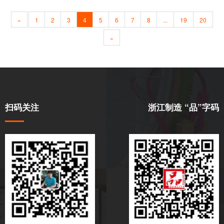
«
1
2
3
4
5
6
7
8
...
19
20
»
扫码关注
浙江制造 “品”字码